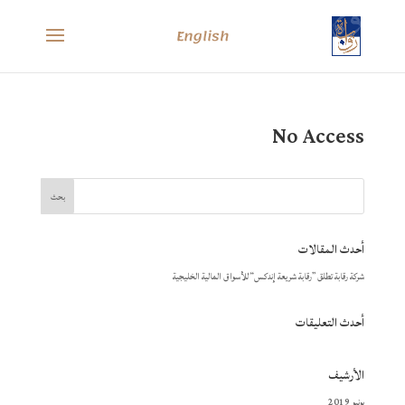
English
No Access
أحدث المقالات
شركة رقابة تطلق ”رقابة شريعة إندكس“ للأسواق المالية الخليجية
أحدث التعليقات
الأرشيف
يونيو 2019