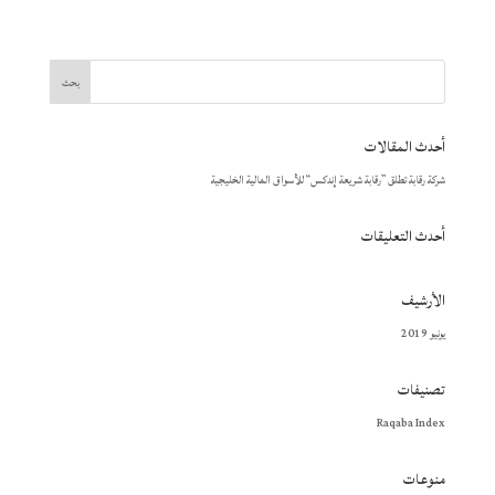
أحدث المقالات
شركة رقابة تطلق ”رقابة شريعة إندكس“ للأسواق المالية الخليجية
أحدث التعليقات
الأرشيف
يونيو 2019
تصنيفات
Raqaba Index
منوعات