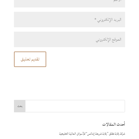
أحدث المقالات
شركة رقابة تطلق ”رقابة شريعة إندكس“ للأسواق المالية الخليجية